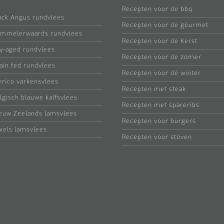
Recepten voor de bbq
ack Angus rundvlees
Recepten voor de gourmet
mmelerwaards rundvlees
Recepten voor de Kerst
y-aged rundvlees
Recepten voor de zomer
ain fed rundvlees
Recepten voor de winter
erico varkensvlees
Recepten met steak
lgisch blauwe kalfsvlees
Recepten met spareribs
euw Zeelands lamsvlees
Recepten voor burgers
xels lamsvlees
Recepten voor stoven