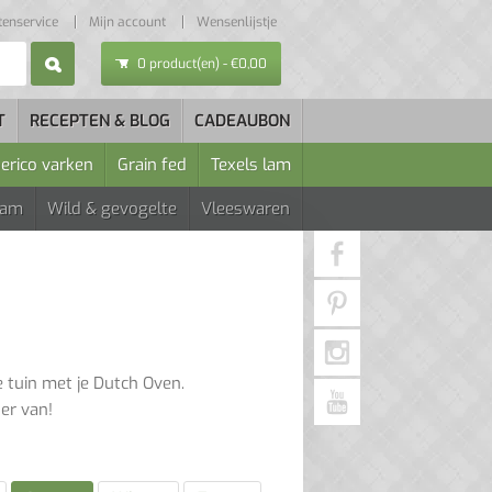
tenservice
Mijn account
Wensenlijstje
0 product(en) - €0,00
T
RECEPTEN & BLOG
CADEAUBON
berico varken
Grain fed
Texels lam
Lam
Wild & gevogelte
Vleeswaren
 tuin met je Dutch Oven.
er van!