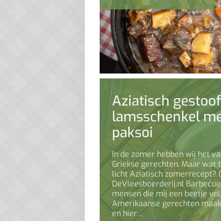
Aziatisch gestoo
lamsschenkel me
paksoi
In de zomer hebben wij het va
Griekse gerechten. Maar wat 
licht Aziatisch zomerrecept? 
DeVleesboerderij.nl Barbecue
mensen die mij een beetje vol
Amerikaanse gerechten maak, 
en hier…