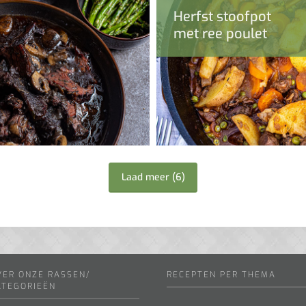
Herfst stoofpot
met ree poulet
Laad meer
(
6
)
VER ONZE RASSEN/
RECEPTEN PER THEMA
ATEGORIEËN