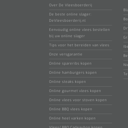
Over De Vleesboerderij
Bl
De beste online slager:
Bo
DeVleesboerderij.nl
Dr
Eenvoudig online vlees bestellen
bij uw online slager
Gr
Tips voor het bereiden van vlees
Ib
Onze versgarantie
Be
Online spareribs kopen
Ni
Online hamburgers kopen
Te
Online steaks kopen
Online gourmet vlees kopen
Online vlees voor stoven kopen
Online BBQ vlees kopen
Online heel varken kopen
Vlees/ BBQ Cadeaubon kopen