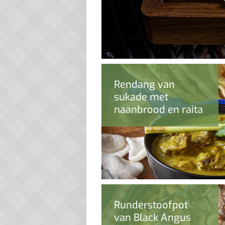
Rendang van
sukade met
naanbrood en raita
Runderstoofpot
van Black Angus