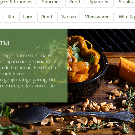
gers & broodjes
Gourmet
Kerst
Spareribs
Steaks
Kip
Lam
Rund
Varken
Vleeswaren
Wild & 
rma
 Nigeriaanse Djerma is
et kip in romige pindasaus
 op de barbecue. Een Dutch
amelijk voor
 gelijkmatige garing. De
ijen en pinda’s vormt de