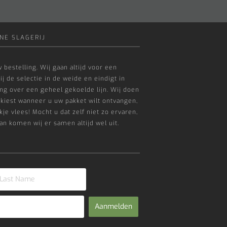
NE SLAGERIJ
 bestelling. Wij gaan altijd voor een
ij de selectie in de weide en eindigt in
g over een geheel gekoelde lijn. Wij doen
 kiest wanneer u uw pakket wilt ontvangen,
je vlees! Mocht u dat zelf niet zo ervaren,
an komen wij er samen altijd wel uit.
Aanmelden