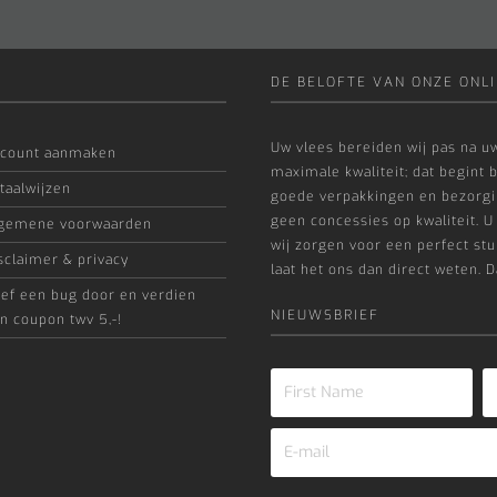
DE BELOFTE VAN ONZE ONLI
Uw vlees bereiden wij pas na uw
count aanmaken
maximale kwaliteit; dat begint b
taalwijzen
goede verpakkingen en bezorgin
geen concessies op kwaliteit. U
gemene voorwaarden
wij zorgen voor een perfect stuk
sclaimer & privacy
laat het ons dan direct weten. D
ef een bug door en verdien
NIEUWSBRIEF
n coupon twv 5,-!