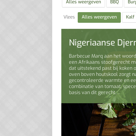
Alles weergeven
BBQ
Bur
Vlees
Alles weergeven
Kalf
Nigeriaanse Dje
Barbecue Marq aan het woord:
een Afrikaans stoofgerecht m
dat uitstekend past bij koken
oven boven houtskool zorgt n
gecontroleerde warmte en een
combinatie van tomaat, specer
basis van dit gerecht,…