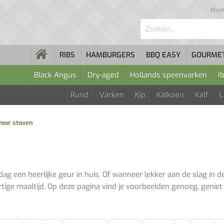
Klan
Zoeken...
RIBS
HAMBURGERS
BBQ EASY
GOURME
Black Angus
Dry-aged
Hollands speenvarken
I
Rund
Varken
Kip
Kalkoen
Kalf
voor stoven
 een heerlijke geur in huis. Of wanneer lekker aan de slag in de
tige maaltijd. Op deze pagina vind je voorbeelden genoeg, geniet 