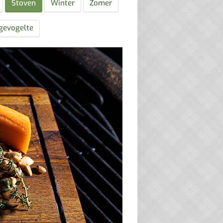
Stoven
Winter
Zomer
gevogelte