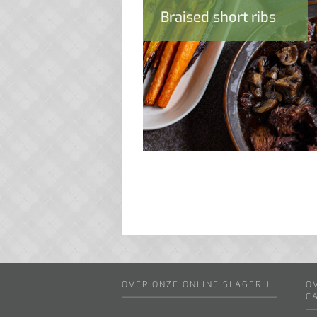
Braised short ribs
OVER ONZE ONLINE SLAGERIJ
O
C