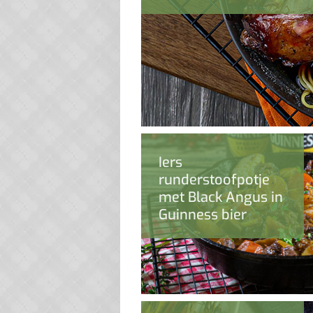
Iers
runderstoofpotje
met Black Angus in
Guinness bier