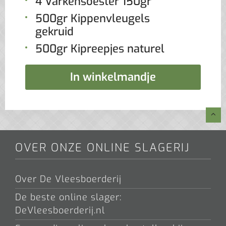
4 Varkensoester 150gr
500gr Kippenvleugels
gekruid
500gr Kipreepjes naturel
In winkelmandje
OVER ONZE ONLINE SLAGERIJ
Over De Vleesboerderij
De beste online slager:
DeVleesboerderij.nl