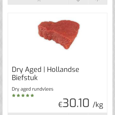
Dry Aged | Hollandse
Biefstuk
Dry aged rundvlees
30.10
€
/kg