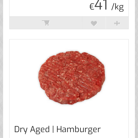
41
€
/kg
Dry Aged | Hamburger