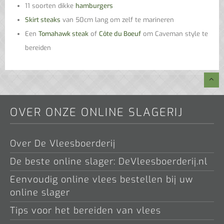
11 soorten dikke
hamburgers
Skirt steaks
van 50cm lang om zelf te marineren
Een
Tomahawk steak
of
Côte du Boeuf
om Caveman style te
bereiden
OVER ONZE ONLINE SLAGERIJ
Over De Vleesboerderij
De beste online slager: DeVleesboerderij.nl
Eenvoudig online vlees bestellen bij uw
online slager
Tips voor het bereiden van vlees