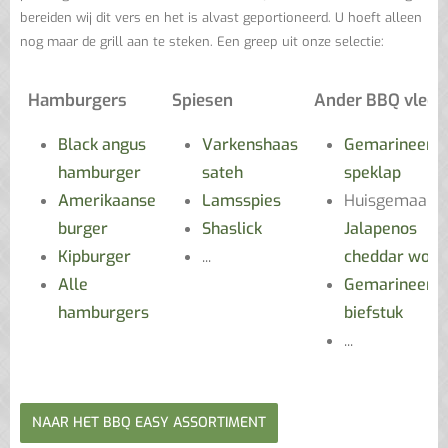
bereiden wij dit vers en het is alvast geportioneerd. U hoeft alleen
nog maar de grill aan te steken. Een greep uit onze selectie:
Hamburgers
Spiesen
Ander BBQ vlees
Black angus
Varkenshaas
Gemarineerd
hamburger
sateh
speklap
Amerikaanse
Lamsspies
Huisgemaakt
burger
Shaslick
Jalapenos
Kipburger
...
cheddar wors
Alle
Gemarineerd
hamburgers
biefstuk
...
NAAR HET BBQ EASY ASSORTIMENT