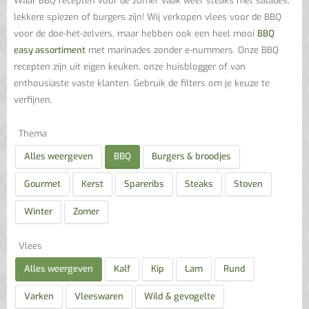
Waar BBQ recepten voor de zomer vaak weer steaks met salades,
lekkere spiezen of burgers zijn! Wij verkopen vlees voor de BBQ
voor de doe-het-zelvers, maar hebben ook een heel mooi
BBQ
easy assortiment
met marinades zonder e-nummers. Onze BBQ
recepten zijn uit eigen keuken, onze huisblogger of van
enthousiaste vaste klanten. Gebruik de filters om je keuze te
verfijnen.
Thema
Alles weergeven
BBQ
Burgers & broodjes
Gourmet
Kerst
Spareribs
Steaks
Stoven
Winter
Zomer
Vlees
Alles weergeven
Kalf
Kip
Lam
Rund
Varken
Vleeswaren
Wild & gevogelte