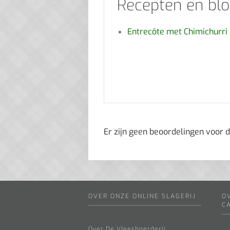
Recepten en bl
Entrecôte met Chimichurri
Er zijn geen beoordelingen voor d
OVER ONZE ONLINE SLAGERIJ
O
C
Over De Vleesboerderij