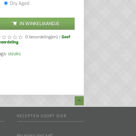
Dry Aged
IN WINKELMANDJE
0 beoordeling(en)
/
Geef
eoordeling
ags:
steaks
RECEPTEN SOORT DIER
Recepten met kalf