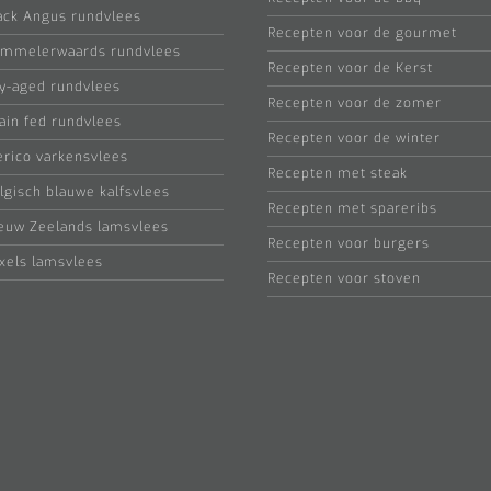
ack Angus rundvlees
Recepten voor de gourmet
mmelerwaards rundvlees
Recepten voor de Kerst
y-aged rundvlees
Recepten voor de zomer
ain fed rundvlees
Recepten voor de winter
erico varkensvlees
Recepten met steak
lgisch blauwe kalfsvlees
Recepten met spareribs
euw Zeelands lamsvlees
Recepten voor burgers
xels lamsvlees
Recepten voor stoven