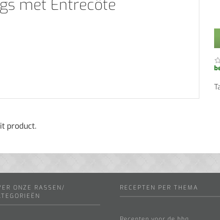
ogs met Entrecôte
b
T
it product.
VER ONZE RASSEN/
RECEPTEN PER THEMA
ATEGORIEËN
Recepten voor de bbq