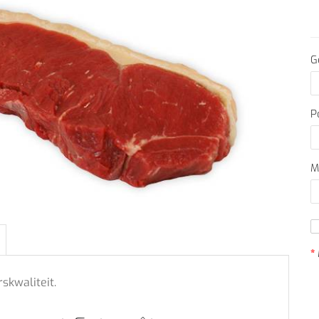
G
P
M
skwaliteit.