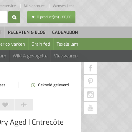
tenservice
Mijn account
Wensenlijstje
0 product(en) - €0,00
T
RECEPTEN & BLOG
CADEAUBON
berico varken
Grain fed
Texels lam
Lam
Wild & gevogelte
Vleeswaren
lees
Gekoeld geleverd
Dry Aged
| Entrecôte