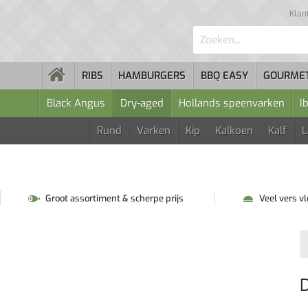
Klan
Zoeken...
RIBS
HAMBURGERS
BBQ EASY
GOURME
Black Angus
Dry-aged
Hollands speenvarken
I
Rund
Varken
Kip
Kalkoen
Kalf
Groot assortiment & scherpe prijs
Veel vers v