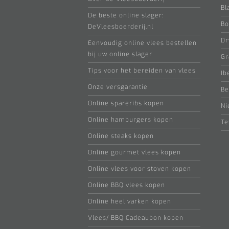
Bl
De beste online slager:
Bo
DeVleesboerderij.nl
Dr
Eenvoudig online vlees bestellen
bij uw online slager
Gr
Tips voor het bereiden van vlees
Ib
Onze versgarantie
Be
Online spareribs kopen
Ni
Online hamburgers kopen
Te
Online steaks kopen
Online gourmet vlees kopen
Online vlees voor stoven kopen
Online BBQ vlees kopen
Online heel varken kopen
Vlees/ BBQ Cadeaubon kopen