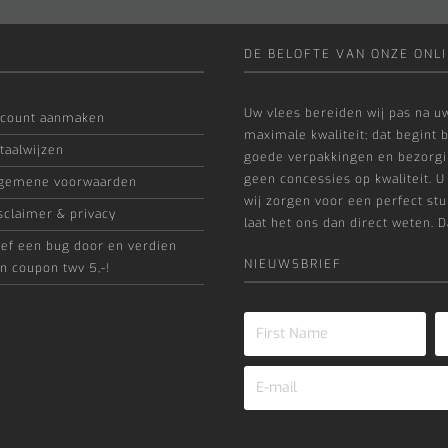
DE BELOFTE VAN ONZE ONLI
Uw vlees bereiden wij pas na uw
count aanmaken
maximale kwaliteit; dat begint b
taalwijzen
goede verpakkingen en bezorgin
geen concessies op kwaliteit. U
gemene voorwaarden
wij zorgen voor een perfect stuk
sclaimer & privacy
laat het ons dan direct weten. D
ef een bug door en verdien
NIEUWSBRIEF
n coupon twv 5,-!