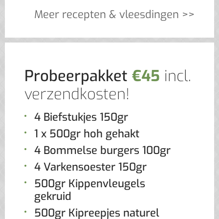
Meer recepten & vleesdingen >>
Probeerpakket
€45
incl.
verzendkosten!
4 Biefstukjes 150gr
1 x 500gr hoh gehakt
4 Bommelse burgers 100gr
4 Varkensoester 150gr
500gr Kippenvleugels
gekruid
500gr Kipreepjes naturel