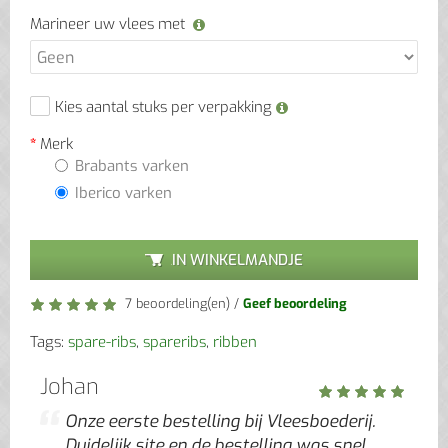
Marineer uw vlees met
Kies aantal stuks per verpakking
Merk
Brabants varken
Iberico varken
IN WINKELMANDJE
7 beoordeling(en)
/
Geef beoordeling
Tags:
spare-ribs
,
spareribs
,
ribben
Johan
Onze eerste bestelling bij Vleesboederij.
Duidelijk site en de bestelling was snel