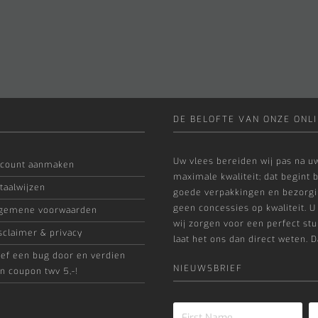
DE BELOFTE VAN ONZE ONLI
Uw vlees bereiden wij pas na uw
count aanmaken
maximale kwaliteit; dat begint b
taalwijzen
goede verpakkingen en bezorgin
geen concessies op kwaliteit. U
gemene voorwaarden
wij zorgen voor een perfect stuk
sclaimer & privacy
laat het ons dan direct weten. D
ef een bug door en verdien
NIEUWSBRIEF
n coupon twv 5,-!