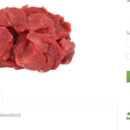
G
skwaliteit.
b