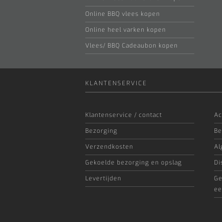
Online BBQ vlees kopen
Online heel varken kopen
Vlees/ BBQ Cadeaubon kopen
KLANTENSERVICE
Klantenservice / contact
Ac
Bezorging
Be
Verzendkosten
Al
Gekoelde bezorging en opslag
Di
Levertijden
Ge
ee