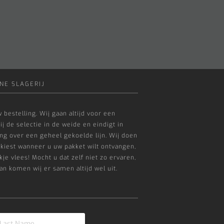
NE SLAGERIJ
 bestelling. Wij gaan altijd voor een
ij de selectie in de weide en eindigt in
g over een geheel gekoelde lijn. Wij doen
 kiest wanneer u uw pakket wilt ontvangen,
je vlees! Mocht u dat zelf niet zo ervaren,
an komen wij er samen altijd wel uit.