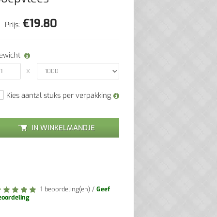
€
19.80
Prijs:
ewicht
Kies aantal stuks per verpakking
IN WINKELMANDJE
1 beoordeling(en)
/
Geef
eoordeling