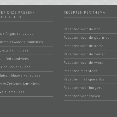
VER ONZE RASSEN/
RECEPTEN PER THEMA
ATEGORIEËN
Recepten voor de bbq
ack Angus rundvlees
Recepten voor de gourmet
mmelerwaards rundvlees
Recepten voor de Kerst
y-aged rundvlees
Recepten voor de zomer
ain fed rundvlees
Recepten voor de winter
erico varkensvlees
Recepten met steak
lgisch blauwe kalfsvlees
Recepten met spareribs
euw Zeelands lamsvlees
Recepten voor burgers
xels lamsvlees
Recepten voor stoven