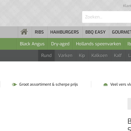
Klan
Zoeken...
RIBS
HAMBURGERS
BBQ EASY
GOURME
Black Angus
Dry-aged
Hollands speenvarken
I
Rund
Varken
Kip
Kalkoen
Kalf
Groot assortiment & scherpe prijs
Veel vers v