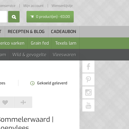
tenservice
Mijn account
Wensenlijstje
0 product(en) - €0,00
T
RECEPTEN & BLOG
CADEAUBON
berico varken
Grain fed
Texels lam
Lam
Wild & gevogelte
Vleeswaren
lees
Gekoeld geleverd
Bommelerwaard
|
Soepvlees