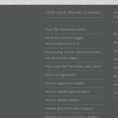
OVER ONZE ONLINE SLAGERIJ
O
C
Over De Vleesboerderij
Bl
De beste online slager:
Bo
DeVleesboerderij.nl
Dr
Eenvoudig online vlees bestellen
bij uw online slager
Gr
Tips voor het bereiden van vlees
Ib
Onze versgarantie
Be
Online spareribs kopen
Ni
Online hamburgers kopen
Te
Online steaks kopen
Online gourmet vlees kopen
Online vlees voor stoven kopen