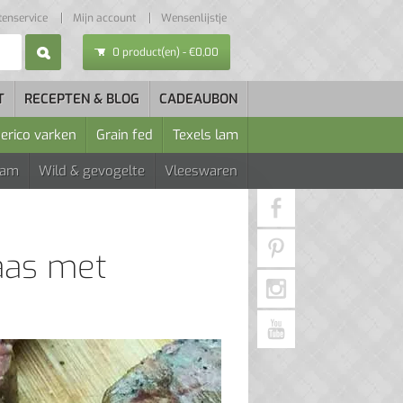
tenservice
Mijn account
Wensenlijstje
0 product(en) - €0,00
T
RECEPTEN & BLOG
CADEAUBON
berico varken
Grain fed
Texels lam
Lam
Wild & gevogelte
Vleeswaren
aas met