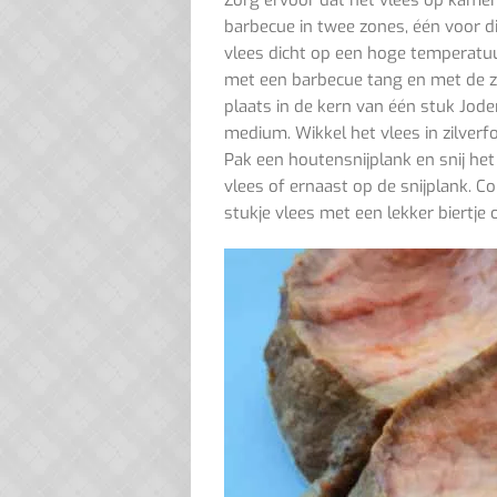
Zorg ervoor dat het vlees op kamer
barbecue in twee zones, één voor di
vlees dicht op een hoge temperatuur
met een barbecue tang en met de zi
plaats in de kern van één stuk Jod
medium. Wikkel het vlees in zilverf
Pak een houtensnijplank en snij het
vlees of ernaast op de snijplank. 
stukje vlees met een lekker biertje o