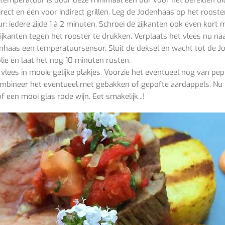
temperatuur is door deze minimaal een uur voor het bereiden uit 
rect en één voor indirect grillen. Leg de Jodenhaas op het roost
: iedere zijde 1 à 2 minuten. Schroei de zijkanten ook even kort
jkanten tegen het rooster te drukken. Verplaats het vlees nu na
enhaas een temperatuursensor. Sluit de deksel en wacht tot de J
olie en laat het nog 10 minuten rusten.
 vlees in mooie gelijke plakjes. Voorzie het eventueel nog van pe
Combineer het eventueel met gebakken of gepofte aardappels. Nu k
f een mooi glas rode wijn. Eet smakelijk...!