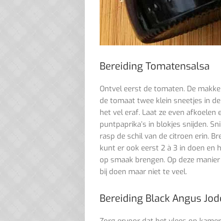
Bereiding Tomatensalsa
Ontvel eerst de tomaten. De makkel
de tomaat twee klein sneetjes in d
het vel eraf. Laat ze even afkoelen 
puntpaprika’s in blokjes snijden. Sn
rasp de schil van de citroen erin. 
kunt er ook eerst 2 à 3 in doen en 
op smaak brengen. Op deze manier h
bij doen maar niet te veel.
Bereiding Black Angus Jod