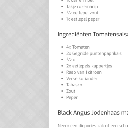
1x Leffe Tripel
Takje rozemarijn
½ eetlepel zout
1x eetlepel peper
Ingrediënten Tomatensals
4x Tomaten
2x Gegrilde puntenpaprika’s
½ ui
2x eetlepels kappertjes
Rasp van 1 citroen
Verse koriander
Tabasco
Zout
Peper
Black Angus Jodenhaas m
Neem een diepvries zak of een scha