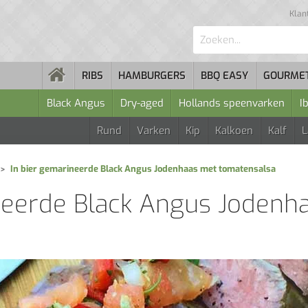
Klan
Zoeken...
RIBS
HAMBURGERS
BBQ EASY
GOURME
Black Angus
Dry-aged
Hollands speenvarken
I
Rund
Varken
Kip
Kalkoen
Kalf
In bier gemarineerde Black Angus Jodenhaas met tomatensalsa
neerde Black Angus Jodenh