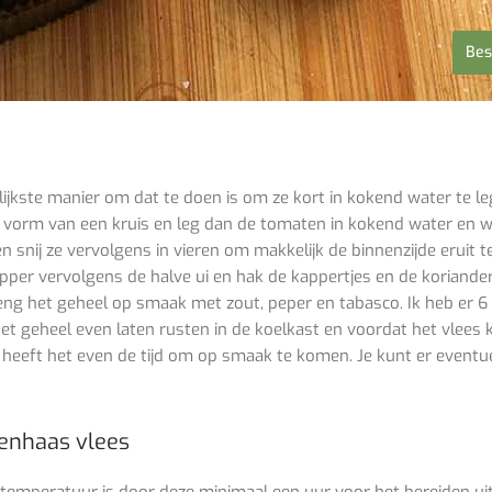
Bes
ijkste manier om dat te doen is om ze kort in kokend water te l
e vorm van een kruis en leg dan de tomaten in kokend water en wa
en snij ze vervolgens in vieren om makkelijk de binnenzijde eruit 
ipper vervolgens de halve ui en hak de kappertjes en de koriander 
Breng het geheel op smaak met zout, peper en tabasco. Ik heb er 6
het geheel even laten rusten in de koelkast en voordat het vlees 
eeft het even de tijd om op smaak te komen. Je kunt er eventue
enhaas vlees