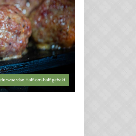
elerwaardse Half-om-half gehakt