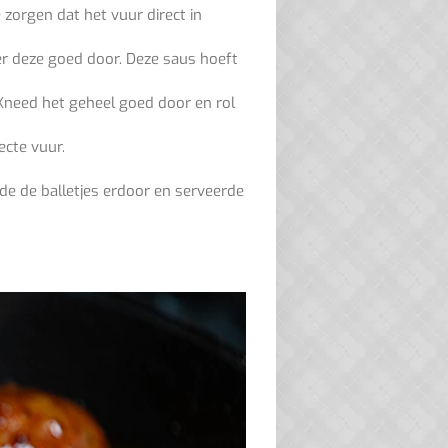
 zorgen dat het vuur direct in
oer deze goed door. Deze saus hoeft
 Kneed het geheel goed door en rol
ecte vuur.
lde de balletjes erdoor en serveerde