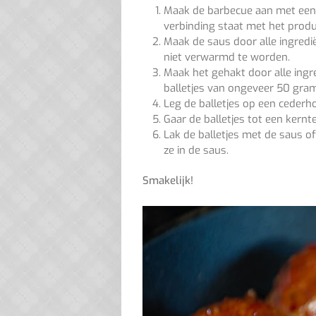
Maak de barbecue aan met een se
verbinding staat met het produ
Maak de saus door alle ingred
niet verwarmd te worden.
Maak het gehakt door alle ing
balletjes van ongeveer 50 gram
Leg de balletjes op een cederho
Gaar de balletjes tot een kern
Lak de balletjes met de saus of
ze in de saus.
Smakelijk!