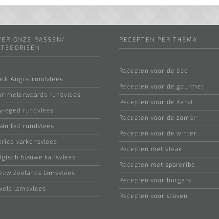
VER ONZE RASSEN/
RECEPTEN PER THEMA
ATEGORIEËN
Recepten voor de bbq
ack Angus rundvlees
Recepten voor de gourmet
mmelerwaards rundvlees
Recepten voor de Kerst
y-aged rundvlees
Recepten voor de zomer
ain fed rundvlees
Recepten voor de winter
erico varkensvlees
Recepten met steak
lgisch blauwe kalfsvlees
Recepten met spareribs
euw Zeelands lamsvlees
Recepten voor burgers
xels lamsvlees
Recepten voor stoven