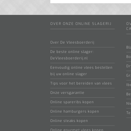
OVER ONZE ONLINE SLAGERIJ
O
C
Over De Vleesboerderij
Bl
De beste online slager:
Bo
DeVleesboerderij.nl
Dr
Eenvoudig online vlees bestellen
bij uw online slager
Gr
Tips voor het bereiden van vlees
Ib
Onze versgarantie
Be
Online spareribs kopen
Ni
Online hamburgers kopen
Te
Online steaks kopen
Online gourmet vlees kopen