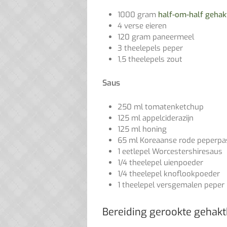
1000 gram
half-om-half gehak
4 verse eieren
120 gram paneermeel
3 theelepels peper
1,5 theelepels zout
Saus
250 ml tomatenketchup
125 ml appelciderazijn
125 ml honing
65 ml Koreaanse rode peperpa
1 eetlepel Worcestershiresaus
1/4 theelepel uienpoeder
1/4 theelepel knoflookpoeder
1 theelepel versgemalen peper
Bereiding gerookte gehakt