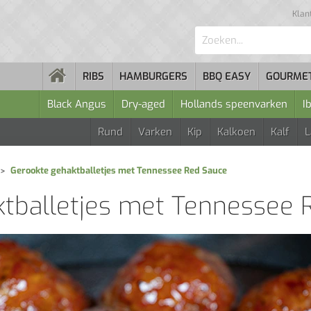
Klan
Zoeken...
RIBS
HAMBURGERS
BBQ EASY
GOURME
Black Angus
Dry-aged
Hollands speenvarken
I
Rund
Varken
Kip
Kalkoen
Kalf
Gerookte gehaktballetjes met Tennessee Red Sauce
tballetjes met Tennessee 