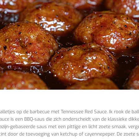
letjes op de barbecue met Tennessee Red Sauce. Ik rook de ball
auce is een BBQ-saus die zich onderscheidt van de klassieke dikk
n azijn-gebaseerde saus met een pittige en licht zoete smaak, ver
 tint door de toevoeging van ketchup of cayennepeper. De zoete 