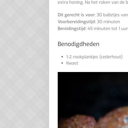
extra honing. Na het roken van de b
Dit gerecht is voor:
30 balletjes va
Voorbereidingstijd:
30 minuten
Bereidingstijd:
45 minuten tot 1 uur
Benodigdheden
1-2 rookplankjes (cederhout)
Kwast