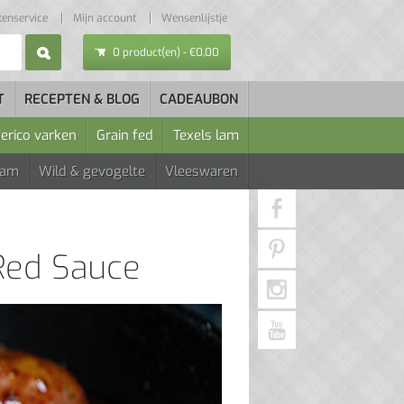
tenservice
Mijn account
Wensenlijstje
0 product(en) - €0,00
T
RECEPTEN & BLOG
CADEAUBON
berico varken
Grain fed
Texels lam
Lam
Wild & gevogelte
Vleeswaren
Red Sauce