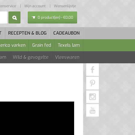
tenservice
Mijn account
Wensenlijstje
0 product(en) - €0,00
T
RECEPTEN & BLOG
CADEAUBON
berico varken
Grain fed
Texels lam
Lam
Wild & gevogelte
Vleeswaren