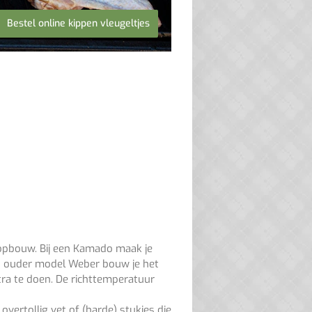
Bestel online kippen vleugeltjes
e opbouw. Bij een Kamado maak je
een ouder model Weber bouw je het
xtra te doen. De richttemperatuur
overtollig vet of (harde) stukjes die