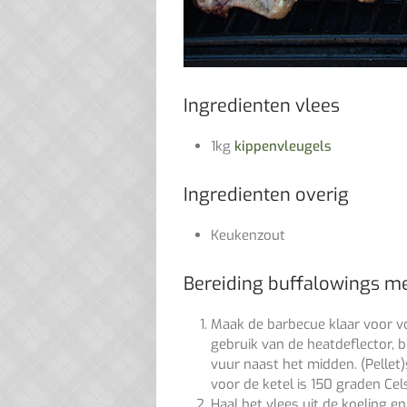
Ingredienten vlees
1kg
kippenvleugels
Ingredienten overig
Keukenzout
Bereiding buffalowings me
Maak de barbecue klaar voor vo
gebruik van de heatdeflector, 
vuur naast het midden. (Pellet)
voor de ketel is 150 graden Cels
Haal het vlees uit de koeling e