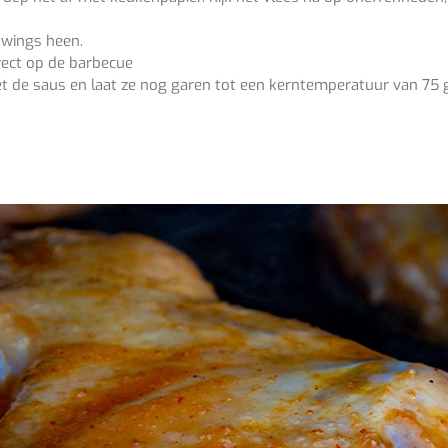
 wings heen.
rect op de barbecue
t de saus en laat ze nog garen tot een kerntemperatuur van 75 