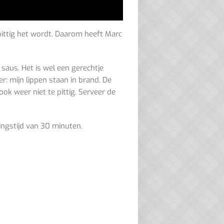
pittig het wordt. Daarom heeft Marc
saus. Het is wel een gerechtje
er: mijn lippen staan in brand. De
ok weer niet te pittig. Serveer de
ingstijd van 30 minuten.