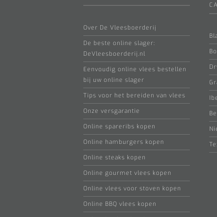
C
Over De Vleesboerderij
Bl
De beste online slager:
Bo
DeVleesboerderij.nl
Dr
Eenvoudig online vlees bestellen
bij uw online slager
Gr
Tips voor het bereiden van vlees
Ib
Onze versgarantie
Be
Online spareribs kopen
Ni
Online hamburgers kopen
Te
Online steaks kopen
Online gourmet vlees kopen
Online vlees voor stoven kopen
Online BBQ vlees kopen