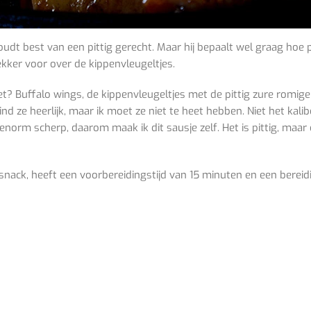
udt best van een pittig gerecht. Maar hij bepaalt wel graag hoe 
ker voor over de kippenvleugeltjes.
t? Buffalo wings, de kippenvleugeltjes met de pittig zure romige 
nd ze heerlijk, maar ik moet ze niet te heet hebben. Niet het kalib
norm scherp, daarom maak ik dit sausje zelf. Het is pittig, maar o
snack, heeft een voorbereidingstijd van 15 minuten en een bereid