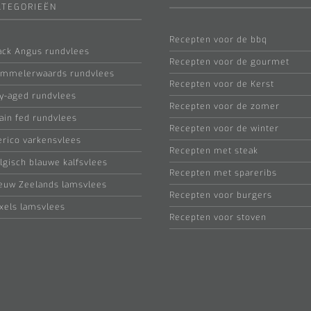
ATEGORIEËN
Recepten voor de bbq
ack Angus rundvlees
Recepten voor de gourmet
mmelerwaards rundvlees
Recepten voor de Kerst
y-aged rundvlees
Recepten voor de zomer
ain fed rundvlees
Recepten voor de winter
erico varkensvlees
Recepten met steak
lgisch blauwe kalfsvlees
Recepten met spareribs
euw Zeelands lamsvlees
Recepten voor burgers
xels lamsvlees
Recepten voor stoven