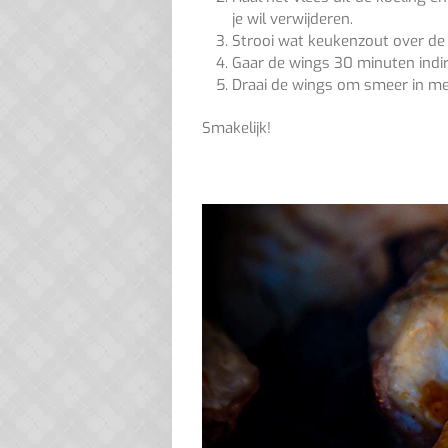
je wil verwijderen.
Strooi wat keukenzout over de
Gaar de wings 30 minuten indi
Draai de wings om smeer in me
Smakelijk!