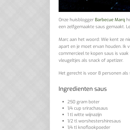
Onze huisblogger
Barbecue Marq
ho
een zelfgemaakte saus gemaakt. Lek
Marc aan het woord: Wie kent ze nie
apart en je moet ervan houden. Ik vi
commercieel te kopen saus is vaak e
vleugeltjes als snack of apetizer.
Het gerecht is voor 8 personen als 
Ingredienten saus
250 gram boter
1/4 cup srirachasaus
1 tl witte wijnazijn
1/2 tl worshestershiresaus
1/4 tl knoflookpoeder