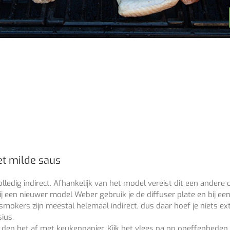
t milde saus
lledig indirect. Afhankelijk van het model vereist dit een ander
bij een nieuwer model Weber gebruik je de diffuser plate en bij 
smokers zijn meestal helemaal indirect, dus daar hoef je niets e
ius.
n dep het af met keukenpapier. Kijk het vlees na op oneffenheden, 