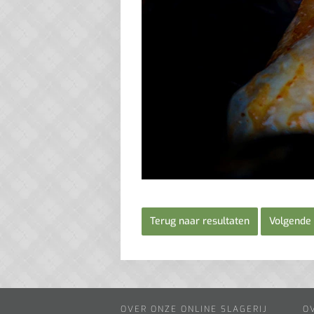
Terug naar resultaten
Volgende 
OVER ONZE ONLINE SLAGERIJ
O