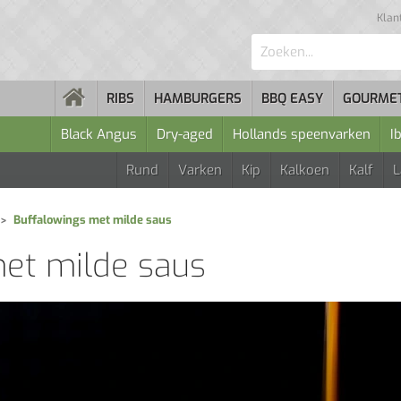
Klan
Zoeken...
RIBS
HAMBURGERS
BBQ EASY
GOURME
Black Angus
Dry-aged
Hollands speenvarken
I
Rund
Varken
Kip
Kalkoen
Kalf
Buffalowings met milde saus
et milde saus