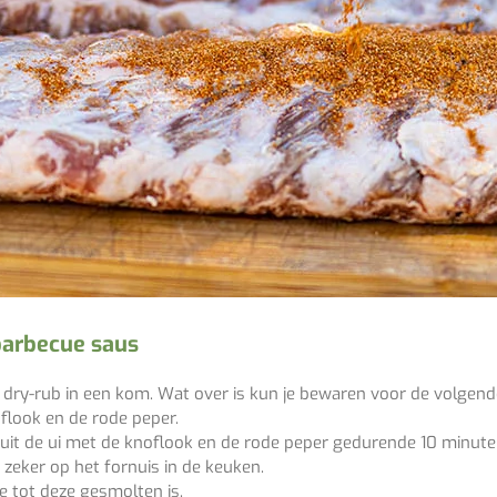
barbecue
s
aus
 dry-
rub
in een kom. Wat over is kun je bewaren voor de volgen
oflook en de rode peper.
ruit de ui met de knoflook en de rode peper gedurende 10 minute
zeker op het fornuis in de keuken.
e tot deze gesmolten is.