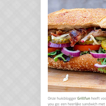
Onze huisblogger
Grillfun
heeft voo
you go: een heerlijke sandwich met I