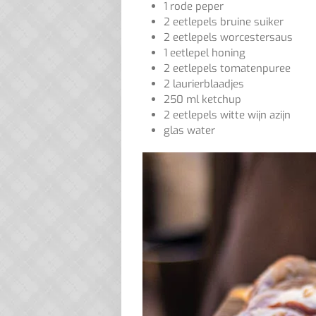
1 rode peper
2 eetlepels bruine suiker
2 eetlepels worcestersaus
1 eetlepel honing
2 eetlepels tomatenpuree
2 laurierblaadjes
250 ml ketchup
2 eetlepels witte wijn azijn
glas water