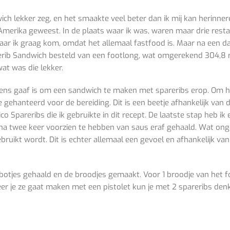
ich lekker zeg
,
en het smaakte veel beter dan ik mij kan herinnere
merika geweest. In de plaats waar ik was,
waren
maar drie resta
aar ik graag kom, omdat het allemaal fastfood is. Maar na een d
rib Sandwich besteld van een footlong, wat omgerekend 304,8 m
wat was die lekker.
ens gaaf is om een sandwich te maken met spareribs erop. Om he
de gehanteerd
voor de bereiding
.
Dit is een beetje afhankelijk van 
co Spareribs die ik gebruikte in dit recept. De laatste stap heb ik
 na twee keer voorzien te hebben van saus eraf gehaald. Wat on
bruikt wordt. Dit is echter allemaal een gevoel
en afhankelijk va
botjes gehaald en de broodjes gemaakt. Voor 1 broodje van het f
 je ze gaat maken met een pistolet kun je met 2 spareribs denk