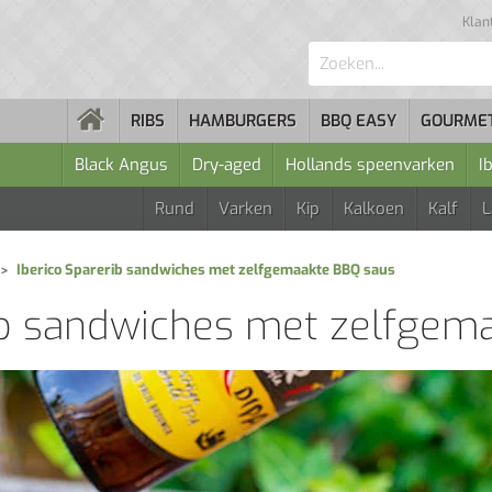
Klan
Zoeken...
RIBS
HAMBURGERS
BBQ EASY
GOURME
Black Angus
Dry-aged
Hollands speenvarken
I
Rund
Varken
Kip
Kalkoen
Kalf
Iberico Sparerib sandwiches met zelfgemaakte BBQ saus
ib sandwiches met zelfgem