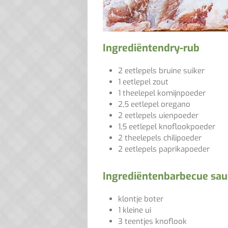
Ingrediënten
dry-rub
2 eetlepels bruine suiker
1 eetlepel zout
1 theelepel komijnpoeder
2,5 eetlepel oregano
2 eetlepels uienpoeder
1,5 eetlepel knoflookpoeder
2 theelepels chilipoeder
2 eetlepels paprikapoeder
Ingrediënten
barbecue sau
k
lontje boter
1 kleine ui
3 teentjes knoflook