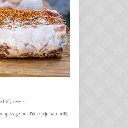
de
BBQ sessie
.
n op laag vuur.
D
it kun je natuurlijk