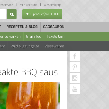
tenservice
Mijn account
Wensenlijstje
0 product(en) - €0,00
T
RECEPTEN & BLOG
CADEAUBON
berico varken
Grain fed
Texels lam
Lam
Wild & gevogelte
Vleeswaren
aakte BBQ saus