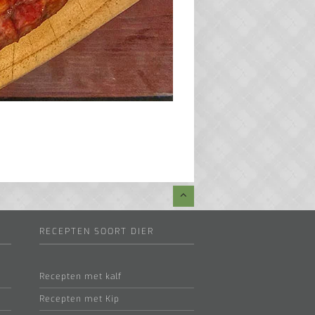
RECEPTEN SOORT DIER
Recepten met kalf
Recepten met Kip