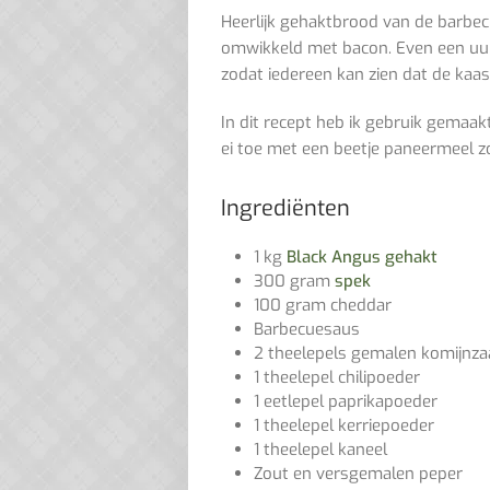
Heerlijk gehaktbrood van de barbec
omwikkeld met bacon. Even een uurt
zodat iedereen kan zien dat de kaas
In dit recept heb ik gebruik gemaak
ei toe met een beetje paneermeel 
Ingrediënten
1 kg
Black Angus gehakt
300 gram
spek
100 gram cheddar
Barbecuesaus
2 theelepels gemalen komijnz
1 theelepel chilipoeder
1 eetlepel paprikapoeder
1 theelepel kerriepoeder
1 theelepel kaneel
Zout en versgemalen peper