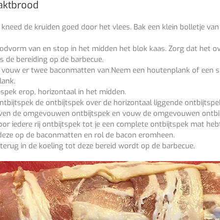
aktbrood
n kneed de kruiden goed door het vlees. Bak een klein bolletje va
dvorm van en stop in het midden het blok kaas. Zorg dat het ove
ens de bereiding op de barbecue.
n vouw er twee baconmatten van.Neem een houtenplank of een snij
lank.
spek erop, horizontaal in het midden.
bijtspek de ontbijtspek over de horizontaal liggende ontbijtspe
boven de omgevouwen ontbijtspek en vouw de omgevouwen ontbij
r iedere rij ontbijtspek tot je een complete ontbijtspek mat heb
deze op de baconmatten en rol de bacon eromheen.
erug in de koeling tot deze bereid wordt op de barbecue.