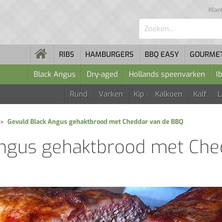
Klan
Zoeken...
RIBS
HAMBURGERS
BBQ EASY
GOURME
Black Angus
Dry-aged
Hollands speenvarken
I
Rund
Varken
Kip
Kalkoen
Kalf
Gevuld Black Angus gehaktbrood met Cheddar van de BBQ
Angus gehaktbrood met Che