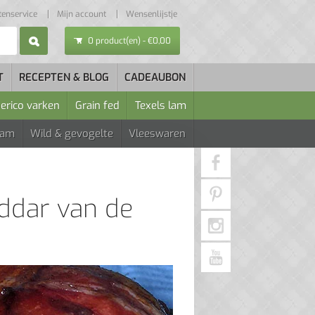
tenservice
Mijn account
Wensenlijstje
0 product(en) - €0,00
T
RECEPTEN & BLOG
CADEAUBON
berico varken
Grain fed
Texels lam
Lam
Wild & gevogelte
Vleeswaren
ddar van de