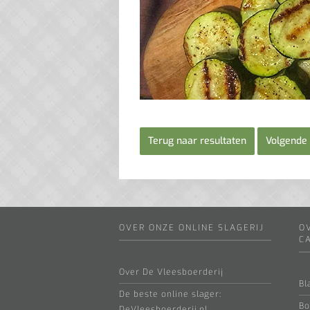
Terug naar resultaten
Volgende 
OVER ONZE ONLINE SLAGERIJ
O
C
Over De Vleesboerderij
Bl
De beste online slager:
Bo
DeVleesboerderij.nl