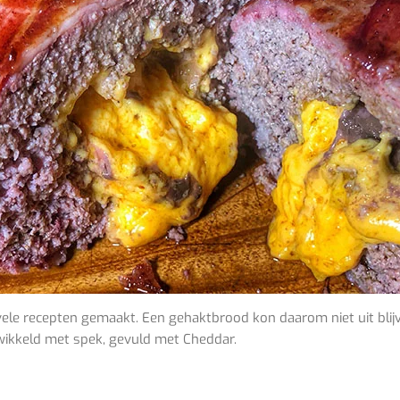
vele recepten gemaakt. Een gehaktbrood kon daarom niet uit blijv
ikkeld met spek, gevuld met Cheddar.