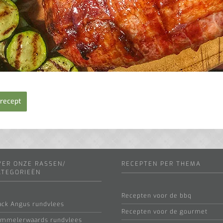
recept
VER ONZE RASSEN/
RECEPTEN PER THEMA
ATEGORIEËN
Recepten voor de bbq
ack Angus rundvlees
Recepten voor de gourmet
mmelerwaards rundvlees