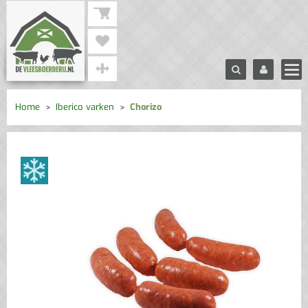
Home
Iberico varken
Chorizo