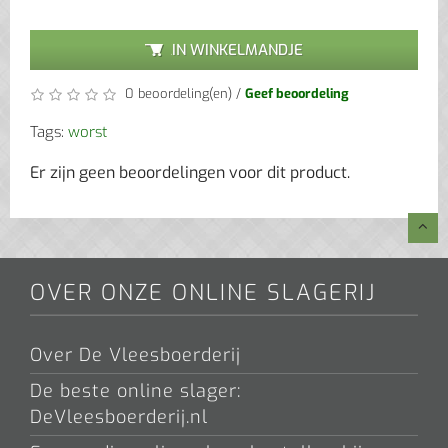
IN WINKELMANDJE
0 beoordeling(en)
/
Geef beoordeling
Tags:
worst
Er zijn geen beoordelingen voor dit product.
OVER ONZE ONLINE SLAGERIJ
Over De Vleesboerderij
De beste online slager:
DeVleesboerderij.nl