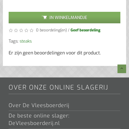
IN WINKELMANDJE
0 beoordeling(en)
/
Geef beoordeling
Tags:
steaks
Er zijn geen beoordelingen voor dit product.
OVER ONZE ONLINE SLAGERIJ
Over De Vleesboerderij
De beste online slager:
DeVleesboerderij.nl